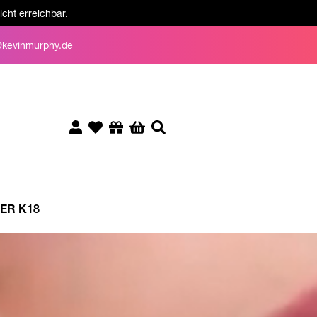
cht erreichbar.
×
kevinmurphy.de
ER K18